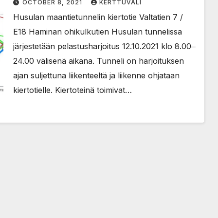
OCTOBER 8, 2021
KERTTUVALI
12.10.2021 klo 8.00-24.00
Husulan maantietunnelin kiertotie Valtatien 7 /
E18 Haminan ohikulkutien Husulan tunnelissa
järjestetään pelastusharjoitus 12.10.2021 klo 8.00‒
24.00 välisenä aikana. Tunneli on harjoituksen
ajan suljettuna liikenteeltä ja liikenne ohjataan
kiertotielle. Kiertoteinä toimivat…