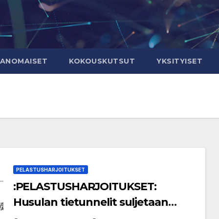
RANOMAISET
KOKOUSKUTSUT
YKSITYISET
PELASTUSHARJOITUKSET
:PELASTUSHARJOITUKSET:
Husulan tietunnelit suljetaan
pelastusharjoituksen vuoksi