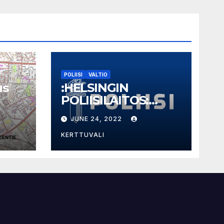
POLIISI
VALTIO
us
:HELSINGIN
POLIISILAITOS:
akem
Kuulutus 24.6.2022
JUNE 24, 2022
– Takavarikoitu
omaisuus
KERTTUVALI