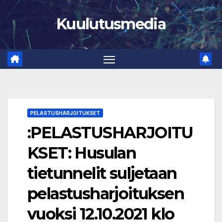
Skip
Kuulutusmedia
to
content
PELASTUSHARJOITUKSET
:PELASTUSHARJOITU
KSET: Husulan
tietunnelit suljetaan
pelastusharjoituksen
vuoksi 12.10.2021 klo