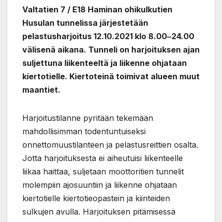
Valtatien 7 / E18 Haminan ohikulkutien
Husulan tunnelissa järjestetään
pelastusharjoitus 12.10.2021 klo 8.00‒24.00
välisenä aikana. Tunneli on harjoituksen ajan
suljettuna liikenteeltä ja liikenne ohjataan
kiertotielle. Kiertoteinä toimivat alueen muut
maantiet.
Harjoitustilanne pyritään tekemään
mahdollisimman todentuntuiseksi
onnettomuustilanteen ja pelastusreittien osalta.
Jotta harjoituksesta ei aiheutuisi liikenteelle
liikaa haittaa, suljetaan moottoritien tunnelit
molempiin ajosuuntiin ja liikenne ohjataan
kiertotielle kiertotieopastein ja kiinteiden
sulkujen avulla. Harjoituksen pitämisessä