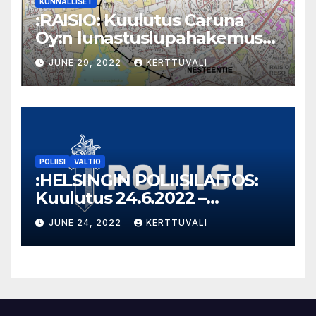
KUNNALLISET
:RAISIO: Kuulutus Caruna
Oy:n lunastuslupahakemus
Nesteentie Tahvio
JUNE 29, 2022
KERTTUVALI
POLIISI
VALTIO
:HELSINGIN POLIISILAITOS:
Kuulutus 24.6.2022 –
Takavarikoitu omaisuus
JUNE 24, 2022
KERTTUVALI