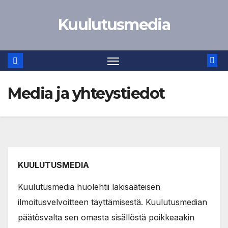
Skip
Kuulutusmedia
to
content
Media ja yhteystiedot
KUULUTUSMEDIA
Kuulutusmedia huolehtii lakisääteisen
ilmoitusvelvoitteen täyttämisestä. Kuulutusmedian
päätösvalta sen omasta sisällöstä poikkeaakin