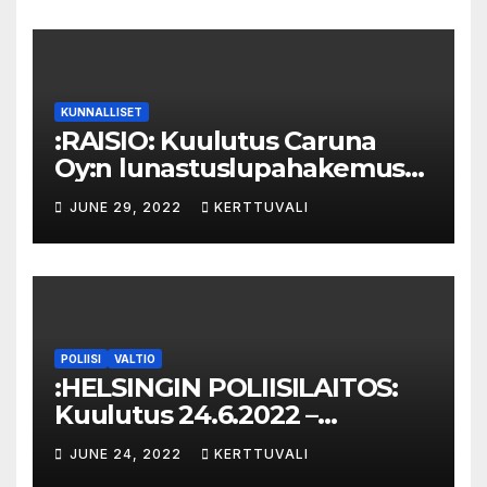
KORKEAMÄKI – KOIVULA
KUNNALLISET
:RAISIO: Kuulutus Caruna
Oy:n lunastuslupahakemus
Nesteentie Tahvio
JUNE 29, 2022
KERTTUVALI
POLIISI
VALTIO
:HELSINGIN POLIISILAITOS:
Kuulutus 24.6.2022 –
Takavarikoitu omaisuus
JUNE 24, 2022
KERTTUVALI