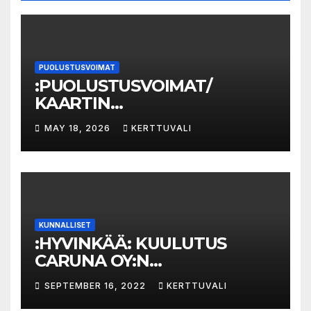
PUOLUSTUSVOIMAT
:PUOLUSTUSVOIMAT/
KAARTIN
JÄÄKÄRIRYKMENTTI: Lively
MAY 18, 2026
KERTTUVALI
Sentry 25- harjoituksen
maastovaurioiden viimeinen
ilmoituspäivämäärä 31.7.2026
KUNNALLISET
:HYVINKÄÄ: KUULUTUS
CARUNA OY:N
LUNASTUSLUPAHAKEMUKSE
SEPTEMBER 16, 2022
KERTTUVALI
STA SOKKELO – MARTTI JA