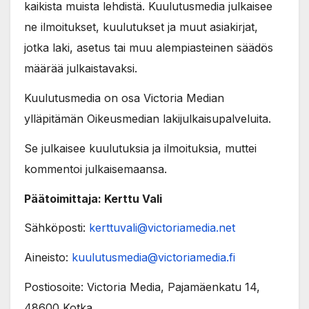
kaikista muista lehdistä. Kuulutusmedia julkaisee
ne ilmoitukset, kuulutukset ja muut asiakirjat,
jotka laki, asetus tai muu alempiasteinen säädös
määrää julkaistavaksi.
Kuulutusmedia on osa Victoria Median
ylläpitämän Oikeusmedian lakijulkaisupalveluita.
Se julkaisee kuulutuksia ja ilmoituksia, muttei
kommentoi julkaisemaansa.
Päätoimittaja: Kerttu Vali
Sähköposti:
kerttuvali@victoriamedia.net
Aineisto:
kuulutusmedia@victoriamedia.fi
Postiosoite: Victoria Media, Pajamäenkatu 14,
48600 Kotka