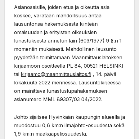
Asianosaisille, joiden etua ja oikeutta asia
koskee, varataan mahdollisuus antaa
lausuntonsa hakemuksesta kiinteän
omaisuuden ja erityisten oikeuksien
lunastuksesta annetun lain (603/1977) 9 §:n 1
momentin mukaisesti. Mahdollinen lausunto
pyydetään toimittamaan Maanmittauslaitoksen
kirjaamoon osoitteella PL 84, 00521 HELSINKI
tai
kirjaamo@maanmittauslaitos.fi
, 14. päivä
lokakuuta 2022 mennessä. Lausuntokirjeessä
on mainittava lunastuslupahakemuksen
asianumero MML 89307/03 04/2022.
Johto sijaitsee Hyvinkään kaupungin alueella ja
muodostuu 0,6 km:n ilmajohto-osuudesta sekä
1,9 km:n maakaapeliosuudesta.