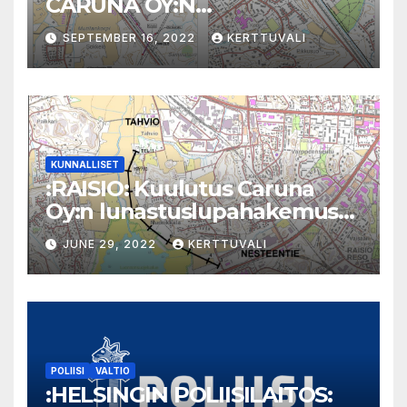
CARUNA OY:N
LUNASTUSLUPAHAKEMUKSE
SEPTEMBER 16, 2022
KERTTUVALI
STA SOKKELO – MARTTI JA
KORKEAMÄKI – KOIVULA
KUNNALLISET
:RAISIO: Kuulutus Caruna
Oy:n lunastuslupahakemus
Nesteentie Tahvio
JUNE 29, 2022
KERTTUVALI
POLIISI
VALTIO
:HELSINGIN POLIISILAITOS: