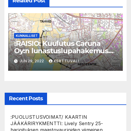
Related Post
KUNNALLISET
:RAISIO: Kuulutus Caruna
Oy:n lunastuslupahakemus
Nesteentie Tahvio
JUN 29, 2022
KERTTUVALI
Recent Posts
:PUOLUSTUSVOIMAT/ KAARTIN
JÄÄKÄRIRYKMENTTI: Lively Sentry 25-
harjoituksen maastovaurioiden viimeinen