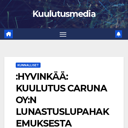
Skip
Kuulutusmedia
to
content
KUNNALLISET
:HYVINKÄÄ:
KUULUTUS CARUNA
OY:N
LUNASTUSLUPAHAK
EMUKSESTA