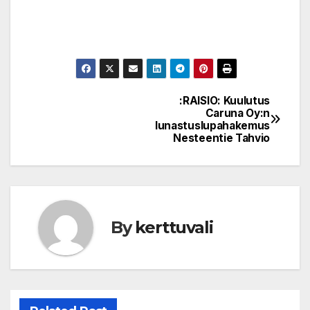
:RAISIO: Kuulutus
Post
Caruna Oy:n
lunastuslupahakemus
navigation
Nesteentie Tahvio
By
kerttuvali