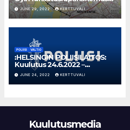
Nesteentie Tahvio
JUNE 29, 2022
KERTTUVALI
POLIISI
VALTIO
:HELSINGIN POLIISILAITOS:
Kuulutus 24.6.2022 –
Takavarikoitu omaisuus
JUNE 24, 2022
KERTTUVALI
Kuulutusmedia