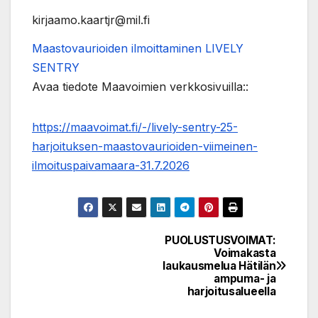
kirjaamo.kaartjr@mil.fi
Maastovaurioiden ilmoittaminen LIVELY
SENTRY
Avaa tiedote Maavoimien verkkosivuilla::
https://maavoimat.fi/-/lively-sentry-25-
harjoituksen-maastovaurioiden-viimeinen-
ilmoituspaivamaara-31.7.2026
PUOLUSTUSVOIMAT:
Post
Voimakasta
laukausmelua Hätilän
navigation
ampuma- ja
harjoitusalueella