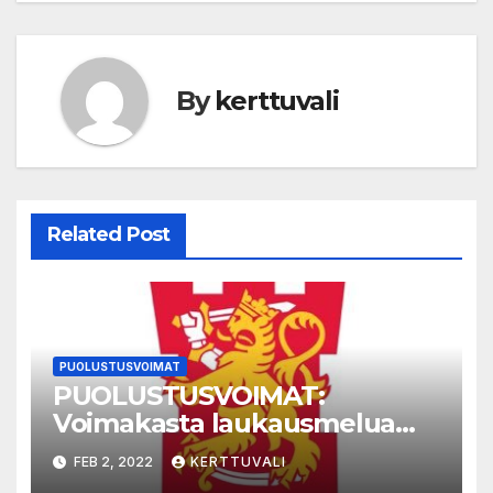
By
kerttuvali
Related Post
PUOLUSTUSVOIMAT
PUOLUSTUSVOIMAT:
Voimakasta laukausmelua
Hätilän ampuma- ja
FEB 2, 2022
KERTTUVALI
harjoitusalueella