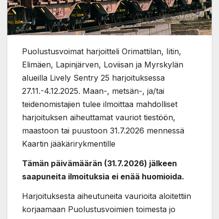
Puolustusvoimat harjoitteli Orimattilan, Iitin,
Elimäen, Lapinjärven, Loviisan ja Myrskylän
alueilla Lively Sentry 25 harjoituksessa
27.11.-4.12.2025. Maan-, metsän-, ja/tai
teidenomistajien tulee ilmoittaa mahdolliset
harjoituksen aiheuttamat vauriot tiestöön,
maastoon tai puustoon 31.7.2026 mennessä
Kaartin jääkärirykmentille
Tämän päivämäärän (31.7.2026) jälkeen
saapuneita ilmoituksia ei enää huomioida.
Harjoituksesta aiheutuneita vaurioita aloitettiin
korjaamaan Puolustusvoimien toimesta jo