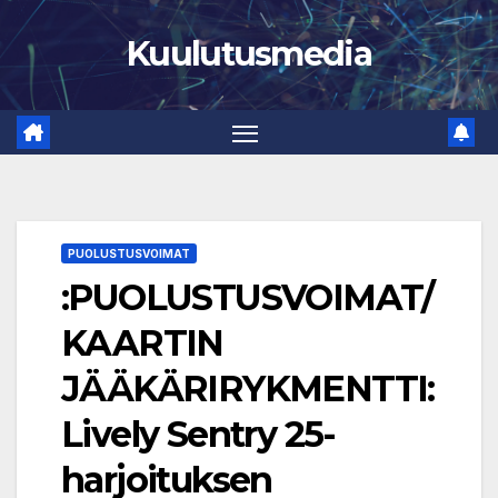
Skip
Kuulutusmedia
to
content
PUOLUSTUSVOIMAT
:PUOLUSTUSVOIMAT/
KAARTIN
JÄÄKÄRIRYKMENTTI:
Lively Sentry 25-
harjoituksen