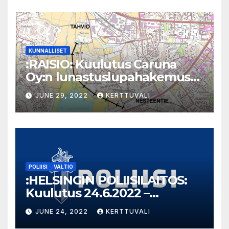
KUNNALLISET
:RAISIO: Kuulutus Caruna
Oy:n lunastuslupahakemus
Nesteentie Tahvio
JUNE 29, 2022
KERTTUVALI
POLIISI
VALTIO
:HELSINGIN POLIISILAITOS:
Kuulutus 24.6.2022 –
Takavarikoitu omaisuus
JUNE 24, 2022
KERTTUVALI