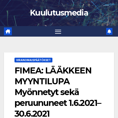
Skip
Kuulutusmedia
to
content
VIRANOMAISPÄÄTÖKSET
FIMEA: LÄÄKKEEN
MYYNTILUPA
Myönnetyt sekä
peruununeet 1.6.2021–
30.6.2021