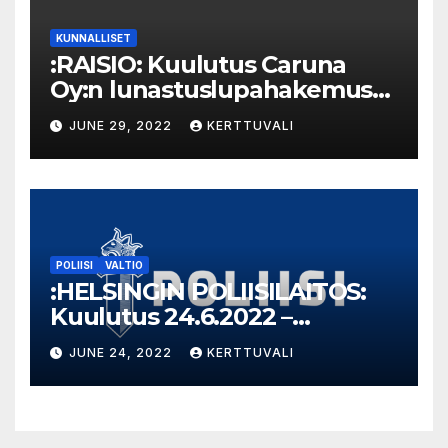
KUNNALLISET
:RAISIO: Kuulutus Caruna
Oy:n lunastuslupahakemus
Nesteentie Tahvio
JUNE 29, 2022
KERTTUVALI
POLIISI
VALTIO
:HELSINGIN POLIISILAITOS:
Kuulutus 24.6.2022 –
Takavarikoitu omaisuus
JUNE 24, 2022
KERTTUVALI