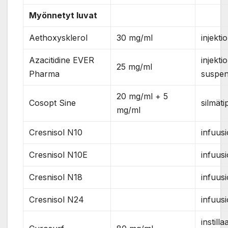
Myönnetyt luvat
Aethoxysklerol
30 mg/ml
injekti
Azacitidine EVER
injekti
25 mg/ml
Pharma
suspen
20 mg/ml + 5
Cosopt Sine
silmäti
mg/ml
Cresnisol N10
infuusi
Cresnisol N10E
infuusi
Cresnisol N18
infuusi
Cresnisol N24
infuusi
instill