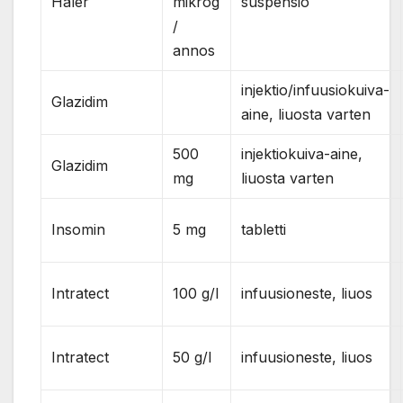
Haler
mikrog
suspensio
/
annos
injektio/infuusiokuiva-
Glazidim
aine, liuosta varten
500
injektiokuiva-aine,
Glazidim
mg
liuosta varten
Insomin
5 mg
tabletti
Intratect
100 g/l
infuusioneste, liuos
Intratect
50 g/l
infuusioneste, liuos