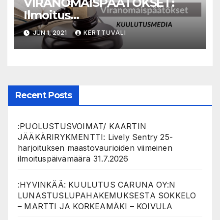
VIRANOMAISPÄÄTÖKSET:
Ilmoitus
lunastuslupahakemuksesta
JUN 1, 2021
KERTTUVALI
Metsä Fibre –
Maanmittauslaitos
Recent Posts
:PUOLUSTUSVOIMAT/ KAARTIN
JÄÄKÄRIRYKMENTTI: Lively Sentry 25-
harjoituksen maastovaurioiden viimeinen
ilmoituspäivämäärä 31.7.2026
:HYVINKÄÄ: KUULUTUS CARUNA OY:N
LUNASTUSLUPAHAKEMUKSESTA SOKKELO
– MARTTI JA KORKEAMÄKI – KOIVULA