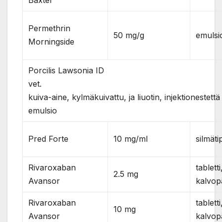
Permethrin
50 mg/g
emulsi
Morningside
Porcilis Lawsonia ID
ve
kuiva-aine, kylmäkuivattu, ja liuotin, injektionestettä
emulsio
Pred Forte
10 mg/ml
silmäti
Rivaroxaban
tabletti
2.5 mg
Avansor
kalvop
Rivaroxaban
tabletti
10 mg
Avansor
kalvop