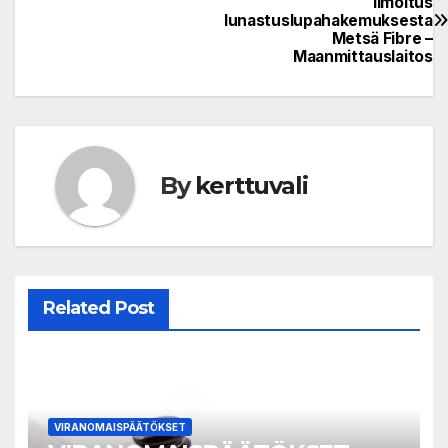
Ilmoitus
lunastuslupahakemuksesta
navigation
Metsä Fibre –
Maanmittauslaitos
By
kerttuvali
Related Post
VIRANOMAISPÄÄTÖKSET