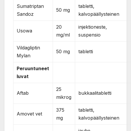
Sumatriptan
tabletti,
50 mg
Sandoz
kalvopäällysteinen
20
injektioneste,
Usowa
mg/ml
suspensio
Vildagliptin
50 mg
tabletti
Mylan
Peruuntuneet
luvat
25
Aftab
bukkaalitabletti
mikrog
375
tabletti,
Amovet vet
mg
kalvopäällysteinen
jauhe