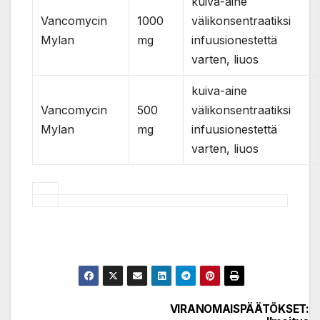
kuiva-aine
Vancomycin
1000
välikonsentraatiksi
Mylan
mg
infuusionestettä
varten, liuos
kuiva-aine
Vancomycin
500
välikonsentraatiksi
Mylan
mg
infuusionestettä
varten, liuos
VIRANOMAISPÄÄTÖKSET:
Post