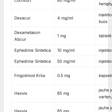
Curosurf
80 mg/ml
hengity
injekti
Dexacur
4 mg/ml
liuos
Dexametason
1 mg
tabletti
Abcur
Ephedrine Sintetica
10 mg/ml
injekti
Ephedrine Sintetica
50 mg/ml
injekti
Fingolimod Krka
0.5 mg
kapsel
jauhe j
Hexvix
85 mg
varten
jauhe j
Hexvix
85 mg