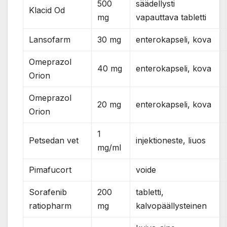
500
säädellysti
Klacid Od
mg
vapauttava tabletti
Lansofarm
30 mg
enterokapseli, kova
Omeprazol
40 mg
enterokapseli, kova
Orion
Omeprazol
20 mg
enterokapseli, kova
Orion
1
Petsedan vet
injektioneste, liuos
mg/ml
Pimafucort
voide
Sorafenib
200
tabletti,
ratiopharm
mg
kalvopäällysteinen