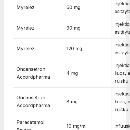
injekti
Myrelez
60 mg
esitäyt
injekti
Myrelez
90 mg
esitäyt
injekti
Myrelez
120 mg
esitäyt
injekti
Ondansetron
4 mg
liuos, 
Accordpharma
ruisku
injekti
Ondansetron
8 mg
liuos, 
Accordpharma
ruisku
Paracetamol
10 mg/ml
infuusi
Baxter