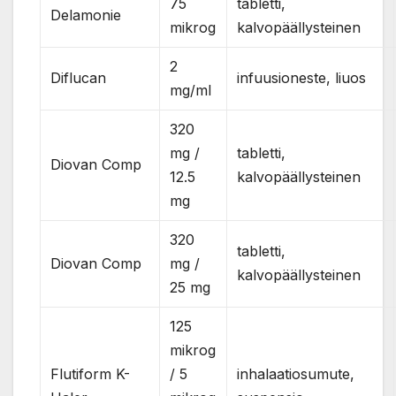
75
tabletti,
Delamonie
mikrog
kalvopäällysteinen
2
Diflucan
infuusioneste, liuos
mg/ml
320
mg /
tabletti,
Diovan Comp
12.5
kalvopäällysteinen
mg
320
tabletti,
Diovan Comp
mg /
kalvopäällysteinen
25 mg
125
mikrog
Flutiform K-
/ 5
inhalaatiosumute,